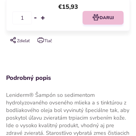
€15,93
DARUJ
Zdieľať
Tlač
Podrobný popis
Leniderm® Šampón so sedimentom
hydrolyzovaného ovseného mlieka a s tinktúrou z
bodliakového oleja bol vyvinutý špeciálne tak, aby
poskytol úľavu zvieratám trpiacim svrbením kože.
Ide o vysoko kvalitný produkt, vhodný aj pre
zdravé zvieratá. Starostlivo vybratá zmes čistiacich