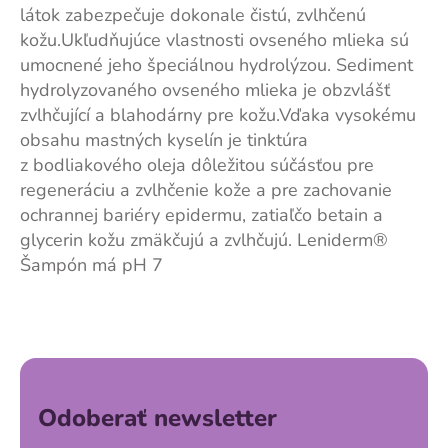
látok zabezpečuje dokonale čistú, zvlhčenú
kožu.Ukľudňujúce vlastnosti ovseného mlieka sú
umocnené jeho špeciálnou hydrolýzou. Sediment
hydrolyzovaného ovseného mlieka je obzvlášť
zvlhčující a blahodárny pre kožu.Vďaka vysokému
obsahu mastných kyselín je tinktúra
z bodliakového oleja dôležitou súčásťou pre
regeneráciu a zvlhčenie kože a pre zachovanie
ochrannej bariéry epidermu, zatiaľčo betain a
glycerin kožu zmäkčujú a zvlhčujú. Leniderm®
Šampón má pH 7
Z
á
p
ä
Odoberať newsletter