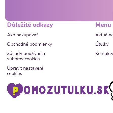
t
i
e
Dôležité odkazy
Menu
Ako nakupovať
Aktuálne
Obchodné podmienky
Útulky
Zásady používania
Kontakt
súborov cookies
Upravit nastavení
cookies