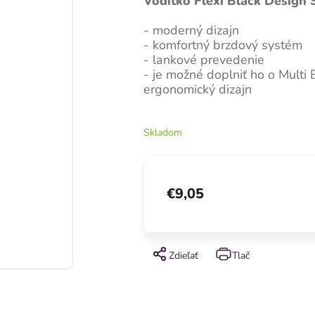
Vodítko Flexi Black Design 
- moderný dizajn
- komfortný brzdový systém
- lankové prevedenie
- je možné doplniť ho o Mult
ergonomický dizajn
Skladom
€9,05
Zdieľať
Tlač