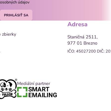
osobných údajov
PRIHLÁSIŤ SA
Adresa
 zbierky
Staničná 2511,
977 01 Brezno
IČO: 45027200
DIČ: 2
y
Mediální partner