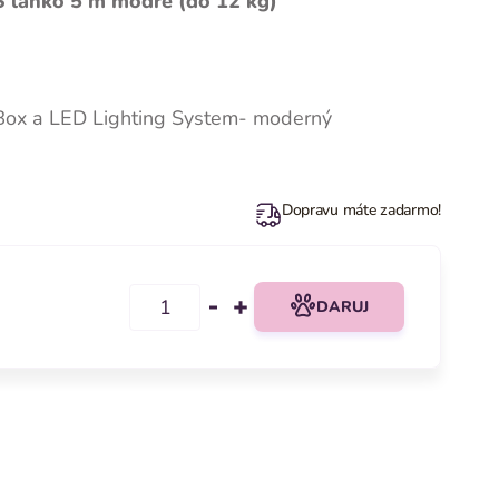
S lanko 5 m modré (do 12 kg)
i Box a LED Lighting System- moderný
Dopravu máte zadarmo!
DARUJ