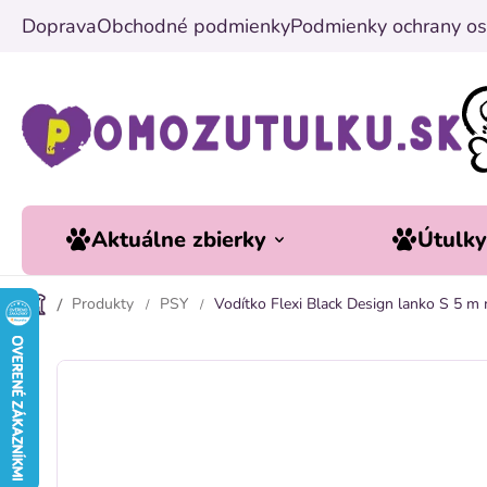
Prejsť
Doprava
Obchodné podmienky
Podmienky ochrany os
na
obsah
Aktuálne zbierky
Útulk
Produkty
PSY
Vodítko Flexi Black Design lanko S 5 m