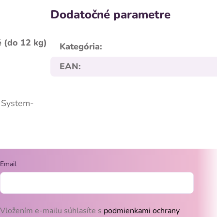
Dodatočné parametre
 (do 12 kg)
Kategória
:
EAN
:
g System-
Email
Vložením e-mailu súhlasíte s
podmienkami ochrany