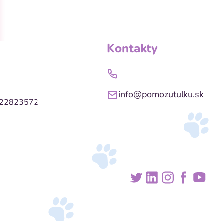
Kontakty
info@pomozutulku.sk
022823572