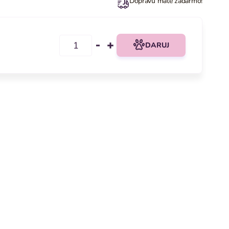
Dopravu máte zadarmo!
DARUJ