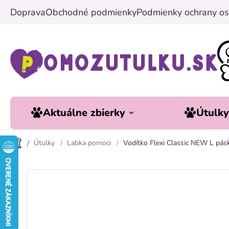
Prejsť
Doprava
Obchodné podmienky
Podmienky ochrany os
na
obsah
Aktuálne zbierky
Útulk
Útulky
Labka pomoci
Vodítko Flexi Classic NEW L pás