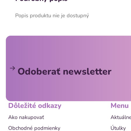
Popis produktu nie je dostupný
Z
á
p
ä
Odoberať newsletter
t
i
e
Dôležité odkazy
Menu
Ako nakupovať
Aktuálne
Obchodné podmienky
Útulky