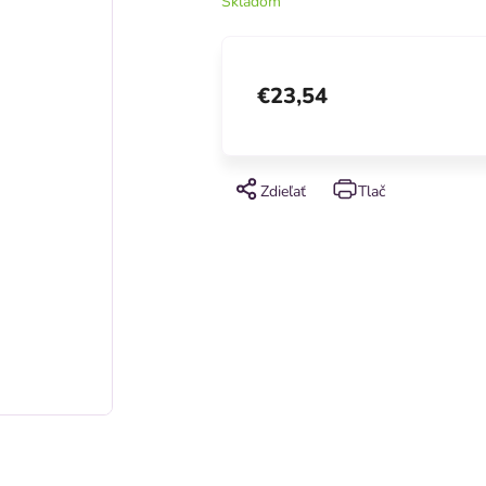
Skladom
€23,54
Zdieľať
Tlač