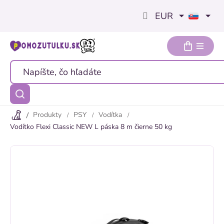
Prejsť
EUR
na
obsah
Produkty
PSY
Vodítka
Vodítko Flexi Classic NEW L páska 8 m čierne 50 kg