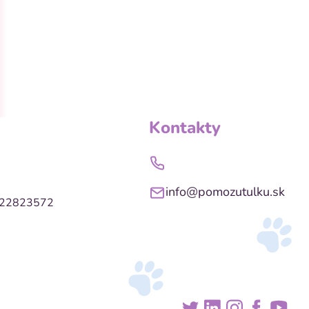
Kontakty
info@pomozutulku.sk
022823572