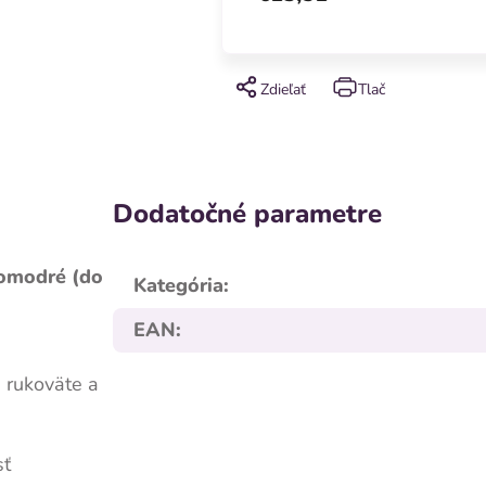
Zdieľať
Tlač
Dodatočné parametre
lomodré (do
Kategória
:
EAN
:
 rukoväte a
sť