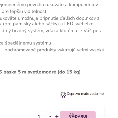
 zjemnenému povrchu rukoväte a komponentov
 pre lepšiu viditeľnosť
rukoväte umožňuje pripnutie ďalších doplnkov z
ox (pre pamlsky alebo sáčky) a LED svetielko
hodlný brzdný systém, vďaka ktorému je Váš pes
aka špeciálnemu systému
- pochrómované produkty vykazujú veľmi vysokú
S páska 5 m svetlomodré (do 15 kg)
Dopravu máte zadarmo!
DARUJ