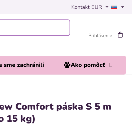
Kontakt
EUR
Prihlásenie
Nákup
košík
 sme zachránili
Ako pomôcť
New Comfort páska S 5 m
o 15 kg)