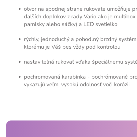
otvor na spodnej strane rukoväte umožňuje pr
ďalších doplnkov z rady Vario ako je multibox
pamlsky alebo sáčky) a LED svetielko
rýchly, jednoduchý a pohodlný brzdný systém
ktorému je Váš pes vždy pod kontrolou
nastaviteľná rukoväť vďaka špeciálnemu sys
pochromovaná karabínka - pochrómované pr
vykazujú veľmi vysokú odolnosť voči korózii
Z
á