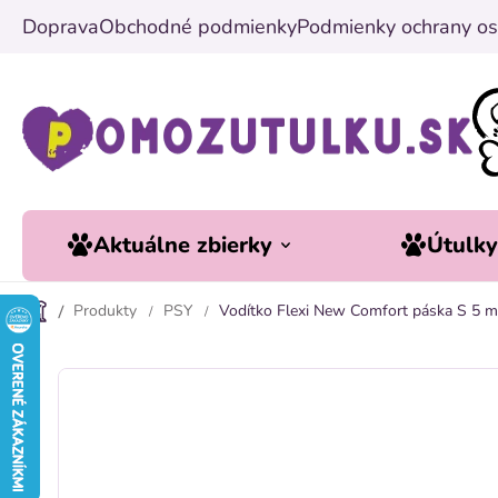
Prejsť
Doprava
Obchodné podmienky
Podmienky ochrany os
na
obsah
Aktuálne zbierky
Útulk
Produkty
PSY
Vodítko Flexi New Comfort páska S 5 m