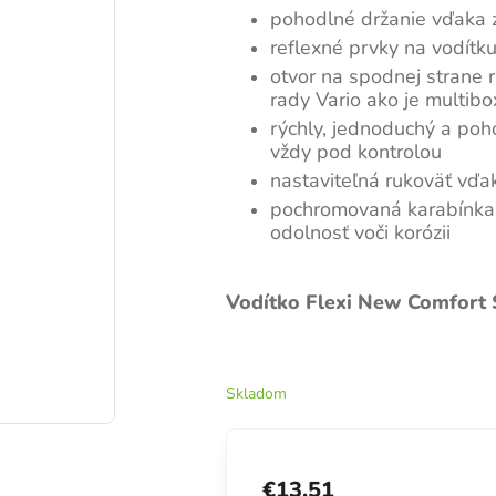
pohodlné držanie vďaka
reflexné prvky na vodítku
otvor na spodnej strane 
rady Vario ako je multib
rýchly, jednoduchý a po
vždy pod kontrolou
nastaviteľná rukoväť vď
pochromovaná karabínka 
odolnosť voči korózii
Vodítko Flexi New Comfort 
Skladom
€13,51