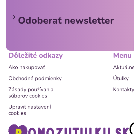
p
ä
Odoberať newsletter
t
i
e
Dôležité odkazy
Menu
Ako nakupovať
Aktuálne
Obchodné podmienky
Útulky
Zásady používania
Kontakt
súborov cookies
Upravit nastavení
cookies