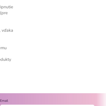
ipnutie
 (pre
, vďaka
tému
odukty
Email