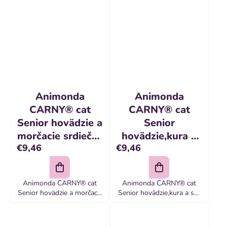
Animonda
Animonda
CARNY® cat
CARNY® cat
Senior hovädzie a
Senior
morčacie srdiečka
hovädzie,kura a
€9,46
€9,46
bal. 6 x 200 g
syr bal. 6 x 200 g
konzerva
konzerva
Animonda CARNY® cat
Animonda CARNY® cat
Senior hovädzie a morčacie
Senior hovädzie,kura a syr
srdiečka bal
bal