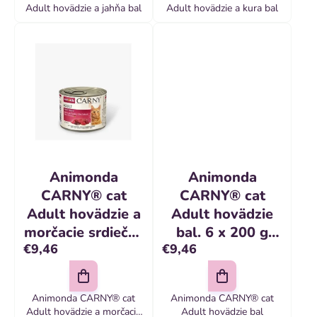
o
Adult hovädzie a jahňa bal
Adult hovädzie a kura bal
v
Animonda
Animonda
CARNY® cat
CARNY® cat
Adult hovädzie a
Adult hovädzie
morčacie srdiečka
bal. 6 x 200 g
€9,46
€9,46
bal. 6 x 200 g
konzerva
konzerva
Animonda CARNY® cat
Animonda CARNY® cat
Adult hovädzie a morčacie
Adult hovädzie bal