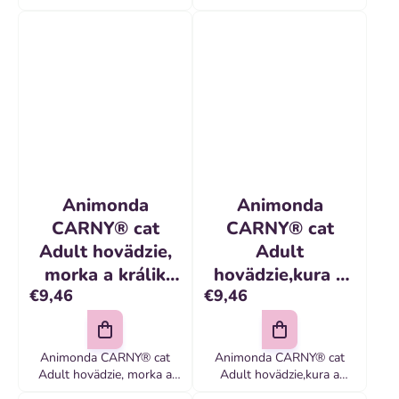
srdiečka bal
Animonda
Animonda
CARNY® cat
CARNY® cat
Adult hovädzie,
Adult
morka a králik
hovädzie,kura a
€9,46
€9,46
bal. 6 x 200 g
kačacie srdiečka
konzerva
bal. 6 x 200 g
konzerva
Animonda CARNY® cat
Animonda CARNY® cat
Adult hovädzie, morka a
Adult hovädzie,kura a
králik bal
kačacie srdiečka bal