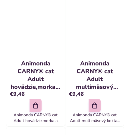
Animonda
Animonda
CARNY® cat
CARNY® cat
Adult
Adult
hovädzie,morka a
multimäsový
€9,46
€9,46
krevety bal. 6 x
koktail bal. 6 x
200 g konzerva
200 g konzerva
Animonda CARNY® cat
Animonda CARNY® cat
Adult hovädzie,morka a
Adult multimäsový koktail
krevety bal
bal