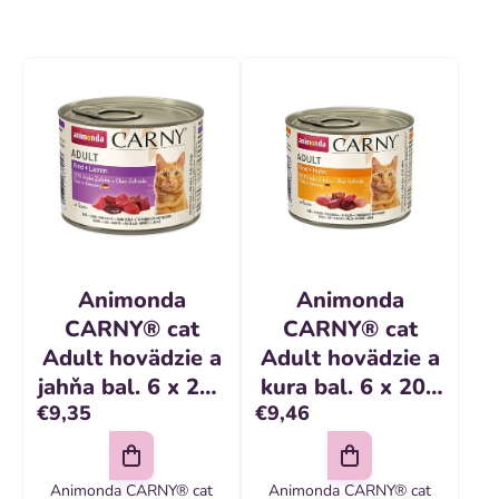
e
n
V
i
ý
e
p
p
i
r
s
o
p
d
r
Animonda
Animonda
u
o
CARNY® cat
CARNY® cat
k
Adult hovädzie a
Adult hovädzie a
d
t
jahňa bal. 6 x 200
kura bal. 6 x 200
u
€9,35
€9,46
g konzerva
g konzerva
o
k
v
t
Animonda CARNY® cat
Animonda CARNY® cat