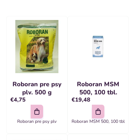
e
n
V
i
ý
e
p
p
i
r
s
o
p
d
r
Roboran pre psy
Roboran MSM
u
o
plv. 500 g
500, 100 tbl.
k
€4,75
€19,48
d
t
u
o
k
Roboran pre psy plv
Roboran MSM 500, 100 tbl
v
t