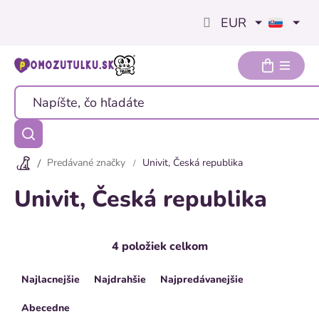
Prejsť
EUR
na
obsah
Predávané značky
Univit, Česká republika
Univit, Česká republika
4
položiek celkom
R
Najlacnejšie
Najdrahšie
Najpredávanejšie
a
d
Abecedne