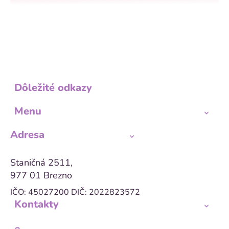
s
u
Dôležité odkazy
Menu
Adresa
Staničná 2511,
977 01 Brezno
IČO: 45027200
DIČ: 2022823572
Kontakty