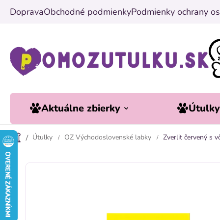
Prejsť
Doprava
Obchodné podmienky
Podmienky ochrany os
na
obsah
Aktuálne zbierky
Útulk
Útulky
OZ Východoslovenské labky
Zverlit červený s 