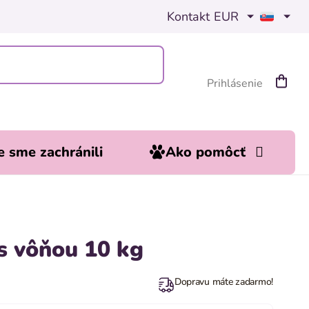
Kontakt
EUR
Prihlásenie
Nákup
košík
 sme zachránili
Ako pomôcť
 s vôňou 10 kg
Dopravu máte zadarmo!