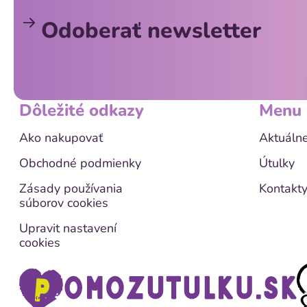
ä
Odoberať newsletter
t
i
e
Dôležité odkazy
Menu
Ako nakupovať
Aktuálne
Obchodné podmienky
Útulky
Zásady používania
Kontakt
súborov cookies
Upravit nastavení
cookies