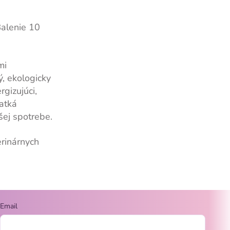
Balenie 10
mi
, ekologicky
rgizujúci,
atká
šej spotrebe.
erinárnych
Email