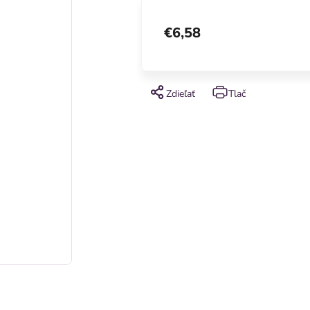
€6,58
Zdieľať
Tlač