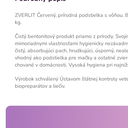
ZVERLIT Červený, prírodná podstielka s vôňou​. 
kg.
Čistý bentonitový produkt priamo z prírody. Svoji
mimoriadnymi vlastnosťami hygienicky nezávadný
čistý, absorbujúci pach, hrudkujúci, úsporný, neale
vhodný ako podstielka pre mačky a ostatné zvier
chované v domácnosti. Vysoká hygiena pri najniž
Výrobok schválený Ústavom štátnej kontroly vet
biopreparátov a liečiv.
Z
á
p