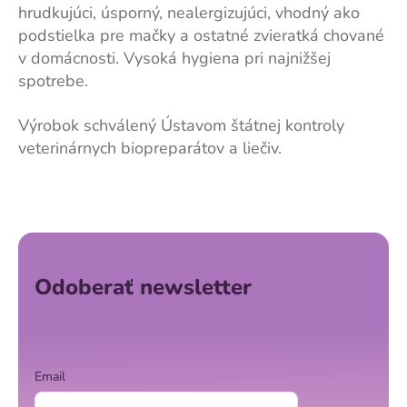
hrudkujúci, úsporný, nealergizujúci, vhodný ako
podstielka pre mačky a ostatné zvieratká chované
v domácnosti. Vysoká hygiena pri najnižšej
spotrebe.
Výrobok schválený Ústavom štátnej kontroly
veterinárnych biopreparátov a liečiv.
Z
á
p
ä
Odoberať newsletter
t
i
e
Email