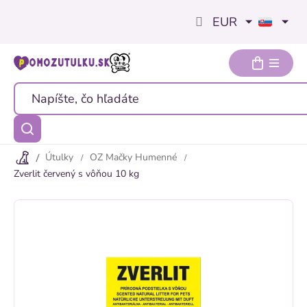
Prejsť
EUR
na
obsah
Útulky
OZ Mačky Humenné
Zverlit červený s vôňou 10 kg