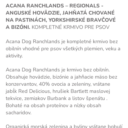
ACANA RANCHLANDS – REGIONALS -
ANGUSKÉ HOVÄDZIE, JAHŇATÁ CHOVANÉ
NA PASTINÁCH, YORKSHIRSKÉ BRAVČOVÉ
A BIZÓNI.
KOMPLETNÉ KRMIVO PRE PSOV
Acana Dog Ranchlands je kompletné krmivo bez
obilnín vhodné pre psov všetkých plemien, veku a
aktivity.
Acana Dog Ranchlands je krmivo bez obilnín.
Obsahuje hovädzie, bizónie a jahňacie mäso bez
konzervantov, 40% ovocia a zeleniny, vrátane
jabĺk Red Delicious, hrušiek Bartlett maslovej
tekvice, zemiakov Burbank a listov špenátu .
Bohaté na obsah proteínov a nízky obsah
sacharidov.
Organická morská zelenina a byliny vrátane bobulí