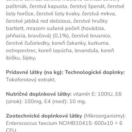
paštrnák, čerstvá kapusta, čerstvý špenát, čerstvé
listy horčice, čerstvé listy kvaky, čerstvá mrkva,
čerstvé jablká red delicious, čerstvé hrušky
bartlett, mrazom sušená pečeň (hovädzia,
jahňacia, bravčová) (0,1%), čerstvé brusnice,
čerstvé čučoriedky, koreň čakanky, kurkuma,
ostropestrec, koreň lopúcha, levanduľa, koreň
ibišku, šípky
.
Prídavné látky (na kg):
Technologické doplnky:
Tokoferolový extrakt.
Nutričné doplnkové látky:
vitamín E: 100IU, E6
(zinok): 100mg, E4 (meď): 10 mg.
Zootechnické doplnkové látky
(Mikroorganizmy):
Enterococcus faecium NCIMB10415: 600x10 ^ 6
CFU.