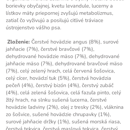
borievky obyčajnej, kvetu levandule, lucerny a
lístkov mäty priepornej zvyšujú metabolizmus,
zatiaľ čo vyživujú a posilujú citlivé tráviace
ústrojenstvo vášho psa.
Zloženie:
Čerstvé hovädzie angus (8%), surové
jahňacie (7%), čerstvé bravčové (7%),
dehydrované hovädzie mäso (7%), dehydrované
jahňacie mäso (7%), dehydrované bravčové mäso
(7%), celý zelený hrach, celá červená šošovica,
celý cícer, hovädzí tuk (5%), čerstvá hovädzia
pečeň (4%), čerstvý bizón (4%), čerstvý zubáč
(4%), celá zelená šošovica, celá fazuľa pinto, celý
žltý hrach, na slnku sušená lucerna, čerstvé
hovädzie ľadviny (2%), olej z tresky (2%), vláknina
zo šošvice, sušené hovädzie chrupavky (1%),
surové jahňacie držky (1%), sušená morská riasa,
čerstvá tekvica, čerstvá maslová tekvica, čerstvý