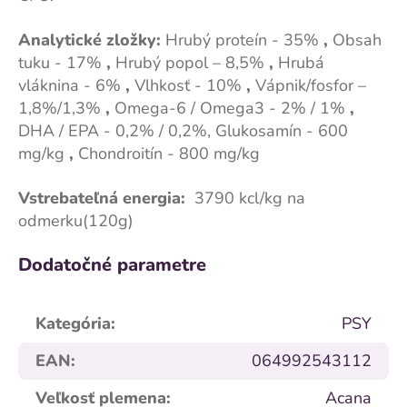
Analytické zložky:
Hrubý proteín - 35%
,
Obsah
tuku - 17%
,
Hrubý popol – 8,5%
,
Hrubá
vláknina - 6%
,
Vlhkosť - 10%
,
Vápnik/fosfor –
1,8%/1,3%
,
Omega-6 / Omega3 - 2% / 1%
,
DHA / EPA - 0,2% / 0,2%, Glukosamín - 600
mg/kg
,
Chondroitín - 800 mg/kg
Vstrebateľná energia:
3790 kcl/kg na
odmerku(120g)
Dodatočné parametre
Kategória
:
PSY
EAN
:
064992543112
Veľkosť plemena
:
Acana