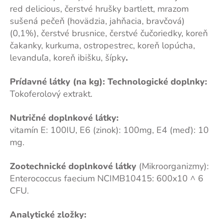
red delicious, čerstvé hrušky bartlett, mrazom
sušená pečeň (hovädzia, jahňacia, bravčová)
(0,1%), čerstvé brusnice, čerstvé čučoriedky, koreň
čakanky, kurkuma, ostropestrec, koreň lopúcha,
levanduľa, koreň ibišku, šípky
.
Prídavné látky (na kg):
Technologické doplnky:
Tokoferolový extrakt.
Nutričné doplnkové látky:
vitamín E: 100IU, E6 (zinok): 100mg, E4 (meď): 10
mg.
Zootechnické doplnkové látky
(Mikroorganizmy):
Enterococcus faecium NCIMB10415: 600x10 ^ 6
CFU.
Analytické zložky: