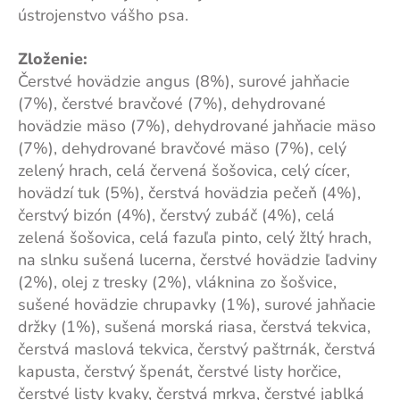
ústrojenstvo vášho psa.
Zloženie:
Čerstvé hovädzie angus (8%), surové jahňacie
(7%), čerstvé bravčové (7%), dehydrované
hovädzie mäso (7%), dehydrované jahňacie mäso
(7%), dehydrované bravčové mäso (7%), celý
zelený hrach, celá červená šošovica, celý cícer,
hovädzí tuk (5%), čerstvá hovädzia pečeň (4%),
čerstvý bizón (4%), čerstvý zubáč (4%), celá
zelená šošovica, celá fazuľa pinto, celý žltý hrach,
na slnku sušená lucerna, čerstvé hovädzie ľadviny
(2%), olej z tresky (2%), vláknina zo šošvice,
sušené hovädzie chrupavky (1%), surové jahňacie
držky (1%), sušená morská riasa, čerstvá tekvica,
čerstvá maslová tekvica, čerstvý paštrnák, čerstvá
kapusta, čerstvý špenát, čerstvé listy horčice,
čerstvé listy kvaky, čerstvá mrkva, čerstvé jablká