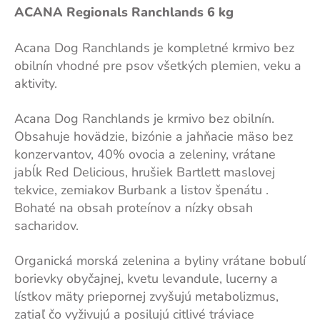
ACANA Regionals Ranchlands 6 kg
Acana Dog Ranchlands je kompletné krmivo bez
obilnín vhodné pre psov všetkých plemien, veku a
aktivity.
Acana Dog Ranchlands je krmivo bez obilnín.
Obsahuje hovädzie, bizónie a jahňacie mäso bez
konzervantov, 40% ovocia a zeleniny, vrátane
jabĺk Red Delicious, hrušiek Bartlett maslovej
tekvice, zemiakov Burbank a listov špenátu .
Bohaté na obsah proteínov a nízky obsah
sacharidov.
Organická morská zelenina a byliny vrátane bobulí
borievky obyčajnej, kvetu levandule, lucerny a
lístkov mäty priepornej zvyšujú metabolizmus,
zatiaľ čo vyživujú a posilujú citlivé tráviace