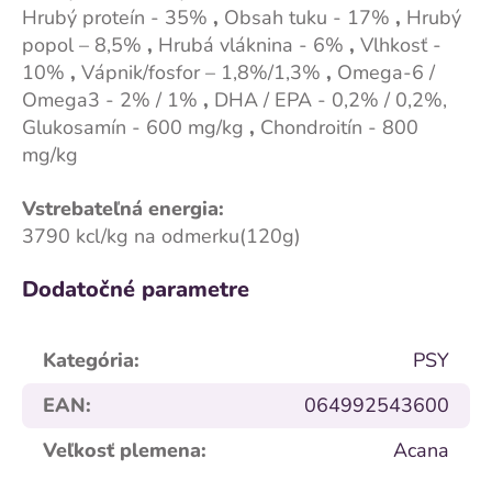
Hrubý proteín - 35%
,
Obsah tuku - 17%
,
Hrubý
popol – 8,5%
,
Hrubá vláknina - 6%
,
Vlhkosť -
10%
,
Vápnik/fosfor – 1,8%/1,3%
,
Omega-6 /
Omega3 - 2% / 1%
,
DHA / EPA - 0,2% / 0,2%,
Glukosamín - 600 mg/kg
,
Chondroitín - 800
mg/kg
Vstrebateľná energia:
3790 kcl/kg na odmerku(120g)
Dodatočné parametre
Kategória
:
PSY
EAN
:
064992543600
Veľkosť plemena
:
Acana
Z