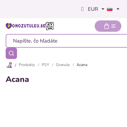
Prejsť
EUR
na
obsah
Produkty
PSY
Granule
Acana
Acana