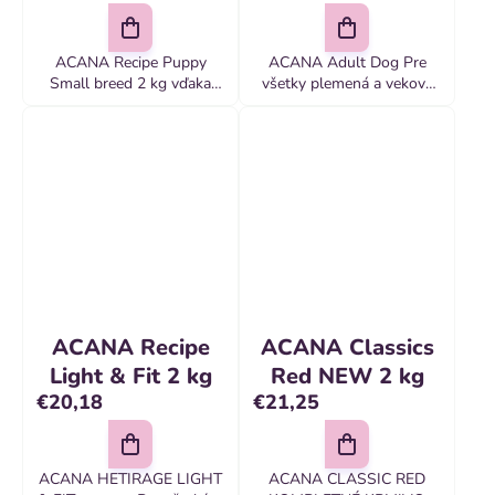
ACANA Recipe Puppy
ACANA Adult Dog Pre
Small breed 2 kg vďaka
všetky plemená a vekové
prírodnej receptúre na
kategórie Pripravované v
vynikajúcu kvalitu zaručuje
našich oceňovaných
šteňatám komplexné živiny,
kuchyniach v kanade
ktoré behom fázy rastu
potrebujú...
ACANA Recipe
ACANA Classics
Light & Fit 2 kg
Red NEW 2 kg
€20,18
€21,25
ACANA HETIRAGE LIGHT
ACANA CLASSIC RED