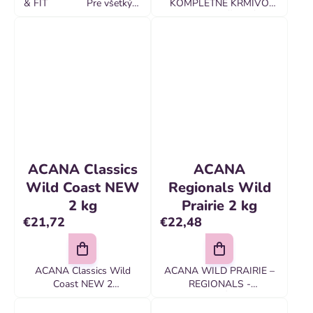
& FIT Pre všetkých
KOMPLETNÉ KRMIVO
dospelých psov od jedného
PRE PSOV VŠETKÝCH
roku veku
PLEMIEN A VŠETKÝCH
VEKOVÝCH KATEGÓRII
JAHŇATÁ CHOVANÉ NA
PASTVINÁCH, ANGUSKÉ
HOVÄDZIE A...
ACANA Classics
ACANA
Wild Coast NEW
Regionals Wild
2 kg
Prairie 2 kg
€21,72
€22,48
ACANA Classics Wild
ACANA WILD PRAIRIE –
Coast NEW 2
REGIONALS -
kg
KOMPLETNÉ KRMIVO
KOMPLETNÉ KRMIVO
PRE PSOV Wild Prairie od