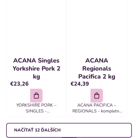
PRE PSOV VŠETKÝCH
Acana so zdravým
PLEMIEN A VŠETKÝCH
kuraťom, rybou a vajcami,
VEKOVÝCH KATEGÓRII...
bez obilnín, z čerstvých
kanadských surovín je...
ACANA Singles
ACANA
Yorkshire Pork 2
Regionals
kg
Pacifica 2 kg
€23,26
€24,39
YORKSHIRE PORK –
ACANA PACIFICA –
SINGLES -
REGIONALS - kompletné
JEDNODRUHOVÉ |
krmivo pre psov všetkých
BIOLOGICKY VHODNÉ
plemien a vekových
Singles Formula –
kategórií ?Acana Pacifica
NAČÍTAŤ 12 ĎALŠÍCH
KOMPETNÉ KRMIVO PRE
obsahuje voľne lovené