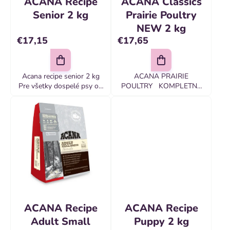
t
ACANA Recipe
ACANA Classics
u
o
Senior 2 kg
Prairie Poultry
k
NEW 2 kg
v
t
€17,15
€17,65
o
v
Acana recipe senior 2 kg
ACANA PRAIRIE
Pre všetky dospelé psy od
POULTRY KOMPLETNÉ
siedmich rokov veku
KRMIVO PRE PSOV
Pripravované v našich
VŠETKÝCH PLEMIEN A
oceňovaných kuchyniach v
VŠETKÝCH VEKOVÝCH
kanade
KATEGÓRII VOĽNE
CHOVANÉ KURČATÁ A
MORKY, CELÉ VAJCIA...
ACANA Recipe
ACANA Recipe
Adult Small
Puppy 2 kg