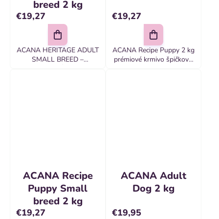
breed 2 kg
€19,27
€19,27
ACANA HERITAGE ADULT
ACANA Recipe Puppy 2 kg
SMALL BREED –
prémiové krmivo špičkovej
KOMPLETNÉ KRMIVO
kvality, ktoré bolo vyvinuté
PRE PSOV MALÝCH
špeciálne pre šteňatá
PLEMIEN OD JEDNÉHO
malých a stredných
ROKU Pripravované v
plemien, ktoré v dospelosti
našich oceňovaných
dosahujú...
kuchyniach v kanade
ACANA Recipe
ACANA Adult
Puppy Small
Dog 2 kg
breed 2 kg
€19,27
€19,95