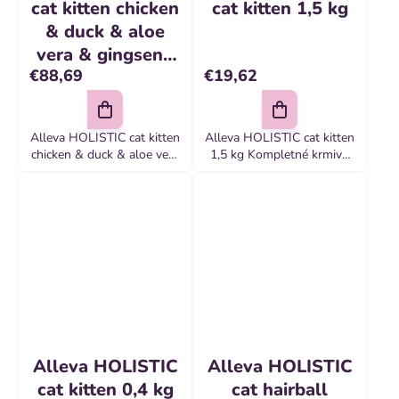
cat kitten chicken
cat kitten 1,5 kg
& duck & aloe
vera & gingseng
€88,69
€19,62
10 kg
Alleva HOLISTIC cat kitten
Alleva HOLISTIC cat kitten
chicken & duck & aloe vera
1,5 kg Kompletné krmivo
& gingseng 10 kg
pre mačiatka
Kompletné krmivo pre
mačatá a pre gravidné a
laktujúce mačky Zloženie:...
Alleva HOLISTIC
Alleva HOLISTIC
cat kitten 0,4 kg
cat hairball