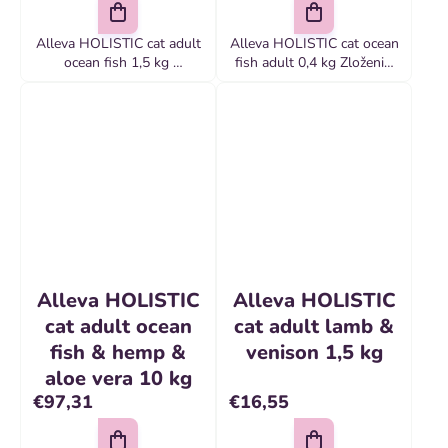
Alleva HOLISTIC cat adult
Alleva HOLISTIC cat ocean
ocean fish 1,5 kg
fish adult 0,4 kg Zloženie:
Kompletné krmivo pre
Sušené morské ryby
dospelé mačky
(60%), čerstvé morské ryby
(20%), batáty, rybí tuk,
hrachový škrob,...
Alleva HOLISTIC
Alleva HOLISTIC
cat adult ocean
cat adult lamb &
fish & hemp &
venison 1,5 kg
aloe vera 10 kg
€97,31
€16,55