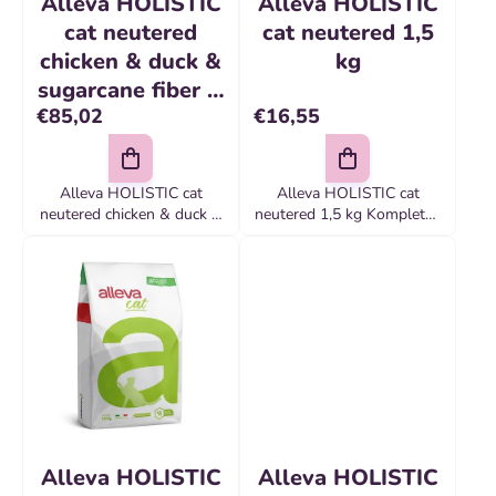
t
Alleva HOLISTIC
Alleva HOLISTIC
u
o
cat neutered
cat neutered 1,5
k
chicken & duck &
kg
v
t
sugarcane fiber &
€85,02
€16,55
aloe vera 10 kg
o
v
Alleva HOLISTIC cat
Alleva HOLISTIC cat
neutered chicken & duck &
neutered 1,5 kg Kompletné
sugarcane fiber & aloe vera
krmivo pre dospelé
10 kg Kompletné krmivo
kastrované mačky
pre dospelé kastrované
mačky,alebo pre mačky
žijúce vo...
Alleva HOLISTIC
Alleva HOLISTIC