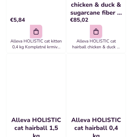
chicken & duck &
sugarcane fiber &
€5,84
€85,02
aloe vera 10 kg
Alleva HOLISTIC cat kitten
Alleva HOLISTIC cat
0,4 kg Kompletné krmivo
hairball chicken & duck &
pre mačiatka
sugarcane fiber & aloe vera
10 kg Kompletné krmivo
pre dospelé mačky so
sklonom k tvorbe...
Alleva HOLISTIC
Alleva HOLISTIC
cat hairball 1,5
cat hairball 0,4
kg
kg